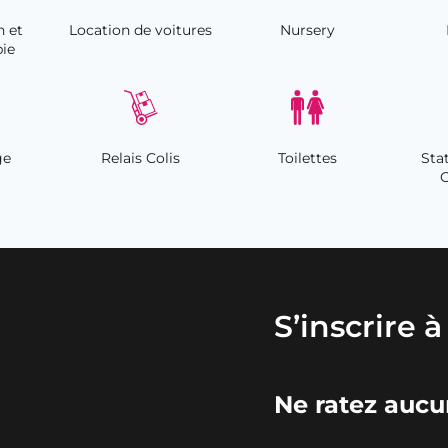
n et
Location de voitures
Nursery
ie
ge
Relais Colis
Toilettes
Sta
C
S’inscrire 
Ne ratez aucun