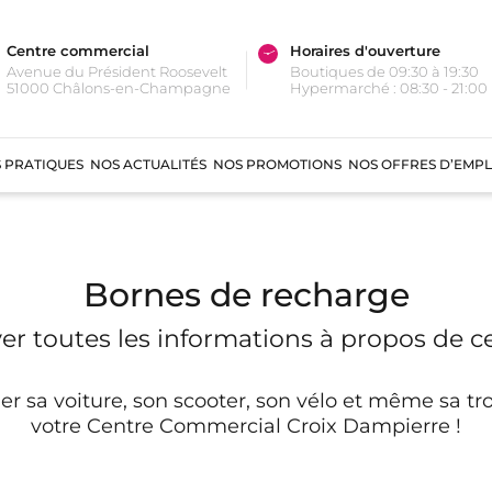
Centre commercial
Horaires d'ouverture
Avenue du Président Roosevelt
Boutiques de 09:30 à 19:30
51000 Châlons-en-Champagne
Hypermarché : 08:30 - 21:00
 PRATIQUES
NOS ACTUALITÉS
NOS PROMOTIONS
NOS OFFRES D’EMPL
Bornes de recharge
er toutes les informations à propos de ce
er sa voiture, son scooter, son vélo et même sa tro
votre Centre Commercial Croix Dampierre !