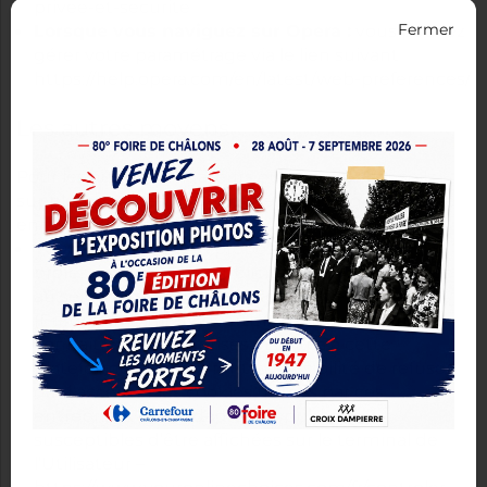
privee-et-securite
Lorsque vous naviguez sur Opera :
vous pouvez
Fermer
gérer votre paramétrage via le lien suivant
https://help.opera.com/en/latest/web-preferences/
Les autres moyens
Pour les autres navigateurs ou pour des conseils
supplémentaires, vous pouvez demander de l’aide
en visitant les sites suivants :
Youronlinechoices :
proposé par les
professionnels de la publicité digitale regroupés
au sein de l’association européenne EDAA
(European Digital Advertising Alliance), afin de
connaître les entreprises inscrites à cette
plateforme et qui offrent la possibilité de refuser
ou d’accepter les cookies utilisés par ces
entreprises pour adapter les publicités
susceptibles d’être affichées sur le terminal de
l’Utilisateur –