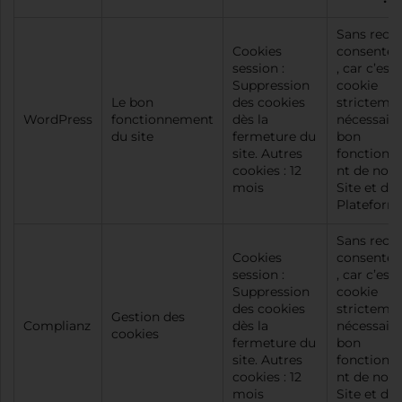
Sans recue
Cookies
consente
session :
, car c’est
Suppression
cookie
Le bon
des cookies
stricteme
WordPress
fonctionnement
dès la
nécessaire
du site
fermeture du
bon
site. Autres
fonction
cookies : 12
nt de notr
mois
Site et de
Plateform
Sans recue
Cookies
consente
session :
, car c’est
Suppression
cookie
des cookies
stricteme
Gestion des
Complianz
dès la
nécessaire
cookies
fermeture du
bon
site. Autres
fonction
cookies : 12
nt de notr
mois
Site et de