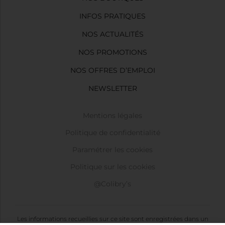
INFOS PRATIQUES
NOS ACTUALITÉS
NOS PROMOTIONS
NOS OFFRES D’EMPLOI
NEWSLETTER
Mentions légales
Politique de confidentialité
Paramétrer les cookies
Politique sur les cookies
@Colibry’s
Les informations recueillies sur ce site sont enregistrées dans un