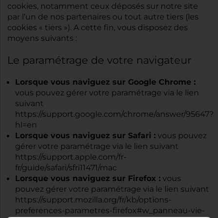
cookies, notamment ceux déposés sur notre site
par l’un de nos partenaires ou tout autre tiers (les
cookies « tiers »). A cette fin, vous disposez des
moyens suivants :
Le paramétrage de votre navigateur
Lorsque vous naviguez sur Google Chrome :
vous pouvez gérer votre paramétrage via le lien
suivant
https://support.google.com/chrome/answer/95647?
hl=en
Lorsque vous naviguez sur Safari :
vous pouvez
gérer votre paramétrage via le lien suivant
https://support.apple.com/fr-
fr/guide/safari/sfri11471/mac
Lorsque vous naviguez sur Firefox :
vous
pouvez gérer votre paramétrage via le lien suivant
https://support.mozilla.org/fr/kb/options-
preferences-parametres-firefox#w_panneau-vie-