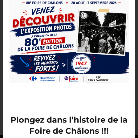
contrôler ces sites et ces sources externes, la
société ne peut être tenue pour responsable de la
mise à disposition de ces sites et sources externes,
et ne peut supporter aucune responsabilité quant
au contenu, publicités, produits, services ou tout
autre matériel disponible sur ou à partir de ces sites
ou sources externes. L’internaute reconnaît que
l’utilisation du site internet de la société
CARREFOUR CROIX DAMPIERRE est régie par le
droit français. (Loi n° 2004- 575 du 21 juin 2004 pour
la confiance dans l’économie numérique).
Crédit photo - pictogrammes
design par
Freepik
et
Flaticon
Plongez dans l’histoire de la
Foire de Châlons !!!