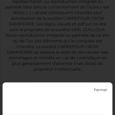
représentation ou reproduction intégrale ou
partielle faite sans le consentement de l’auteur est
illicite (…) » et par conséquent interdite sauf
autorisation de la société CARREFOUR CROIX
DAMPIERRE. Les logos, visuels et pdf sur ce site
sont la propriété de la société SARL GUILLOUX.
Toute reproduction intégrale ou partielle de ce site
ou de l’un des éléments qui le compose est
interdite. La société CARREFOUR CROIX
DAMPIERRE se réserve le droit de demander des
dommages et intérêts en cas de contrefaçon et
plus généralement d’atteinte à ses droits de
propriété intellectuelle.
Gestion des liens
Fermer
Le site contient des liens vers d’autres sites Web ou
d’autres sources Internet. Dans la mesure où la
société CARREFOUR CROIX DAMPIERRE ne peut